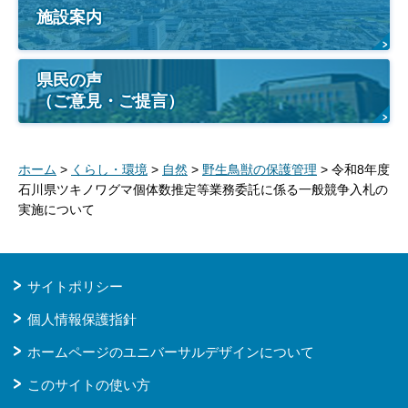
施設案内
県民の声
（ご意見・ご提言）
ホーム
>
くらし・環境
>
自然
>
野生鳥獣の保護管理
> 令和8年度
石川県ツキノワグマ個体数推定等業務委託に係る一般競争入札の
実施について
サイトポリシー
個人情報保護指針
ホームページのユニバーサルデザインについて
このサイトの使い方