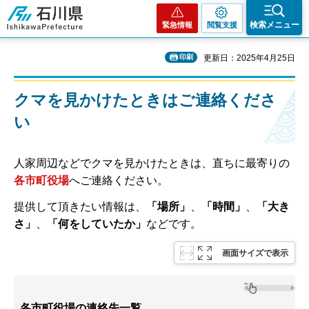
石川県
検索メニュー
緊急情報
閲覧支援
印刷
更新日：2025年4月25日
クマを見かけたときはご連絡くださ
い
人家周辺などでクマを見かけたときは、直ちに最寄りの
各市町役場
へご連絡ください。
提供して頂きたい情報は、
「場所」
、
「時間」
、
「大き
さ」
、
「何をしていたか」
などです。
画面サイズで表示
各市町役場の連絡先一覧