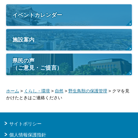
イベントカレンダー
施設案内
県民の声
（ご意見・ご提言）
ホーム
>
くらし・環境
>
自然
>
野生鳥獣の保護管理
> クマを見
かけたときはご連絡ください
サイトポリシー
個人情報保護指針