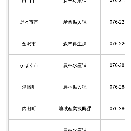
白山市
森林対策課
076-272-
野々市市
産業振興課
076-227-
金沢市
森林再生課
076-220-
かほく市
農林水産課
076-283-
津幡町
農林振興課
076-288-
内灘町
地域産業振興課
076-286-
農林水産課