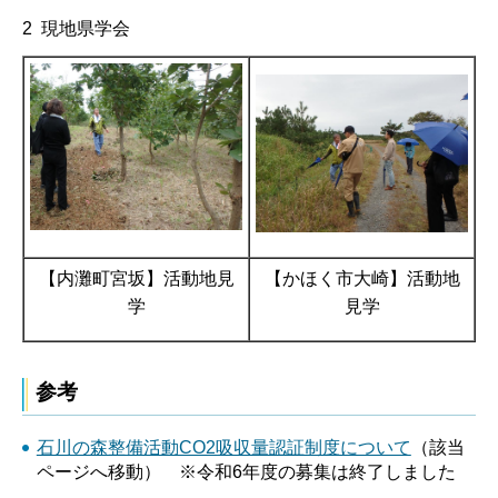
2 現地県学会
【内灘町宮坂】活動地見
【かほく市大崎】活動地
学
見学
参考
石川の森整備活動CO2吸収量認証制度について
（該当
ページへ移動） ※令和6年度の募集は終了しました