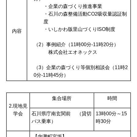
・企業の森づくり推進事業
・石川の森整備活動CO2吸収量認証制
度
・いしかわ版里山づくりISO制度
内容
（2）事例紹介（11時00分-11時20分）
株式会社エオネックス
（3）企業の森づくり等個別相談会（11時2
0分-11時45分）
集合場所
時間
2.現地見
学会
石川県庁南玄関前 （貸切
13時00分～15
バス乗車）
時30分
【内灘町宮坂】