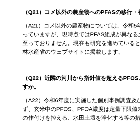
（Q21）コメ以外の農産物へのPFASの移行
（A21）コメ以外の農産物については、令和
っていますが、現時点ではPFAS組成が異な
至っておりません。現在も研究を進めている
林水産省のウェブサイトに掲載します。
（Q22）近隣の河川から指針値を超えるPFO
すか。
（A22）令和6年度に実施した個別事例調査及
ず、玄米中のPFOS、PFOA濃度は定量下
の作付けを控える、水田土壌を浄化する等の