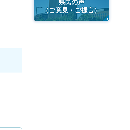
県民の声
（ご意見・ご提言）