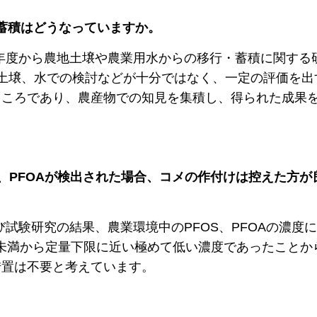
・蓄積はどうなっていますか。
5年度から農地土壌や農業用水からの移行・蓄積に関する
る土壌、水での検討などが十分ではなく、一定の評価を出
ところであり、農産物での知見を集積し、得られた成果
S、PFOAが検出された場合、コメの作付けは控えた方が
び試験研究の結果、農業環境中のPFOS、PFOAの濃度
限値未満から定量下限に近い極めて低い濃度であったことか
措置は不要と考えています。