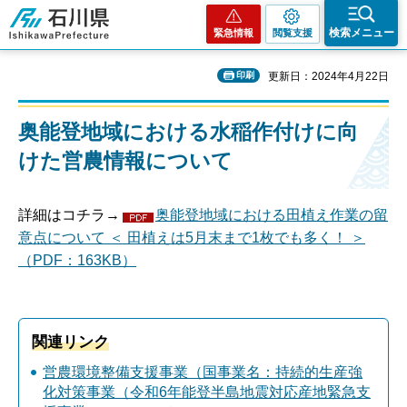
石川県
検索メニュー
緊急情報
閲覧支援
印刷
更新日：2024年4月22日
奥能登地域における水稲作付けに向
けた営農情報について
詳細はコチラ→
奥能登地域における田植え作業の留
意点について ＜ 田植えは5月末まで1枚でも多く！ ＞
（PDF：163KB）
関連リンク
営農環境整備支援事業（国事業名：持続的生産強
化対策事業（令和6年能登半島地震対応産地緊急支