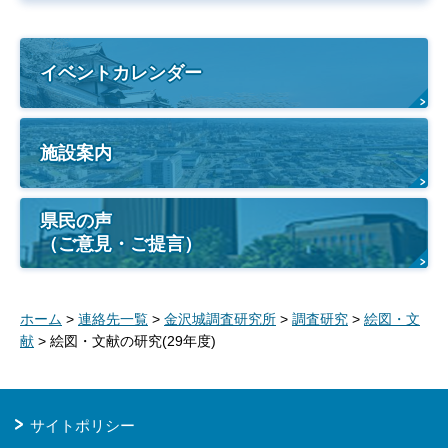
イベントカレンダー
施設案内
県民の声
（ご意見・ご提言）
ホーム
>
連絡先一覧
>
金沢城調査研究所
>
調査研究
>
絵図・文
献
> 絵図・文献の研究(29年度)
サイトポリシー