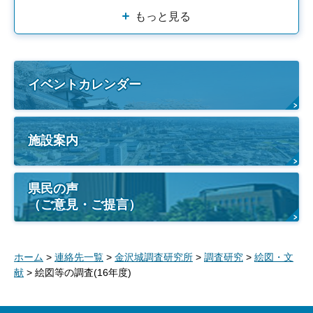
もっと見る
イベントカレンダー
施設案内
県民の声
（ご意見・ご提言）
ホーム
>
連絡先一覧
>
金沢城調査研究所
>
調査研究
>
絵図・文
献
> 絵図等の調査(16年度)