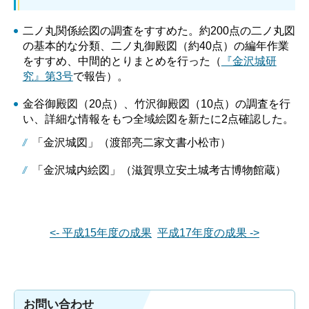
二ノ丸関係絵図の調査をすすめた。約200点の二ノ丸図
の基本的な分類、二ノ丸御殿図（約40点）の編年作業
をすすめ、中間的とりまとめを行った（
『金沢城研
究』第3号
で報告）。
金谷御殿図（20点）、竹沢御殿図（10点）の調査を行
い、詳細な情報をもつ全域絵図を新たに2点確認した。
「金沢城図」（渡部亮二家文書小松市）
「金沢城内絵図」（滋賀県立安土城考古博物館蔵）
<- 平成15年度の成果
平成17年度の成果 ->
お問い合わせ