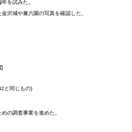
編年を試みた。
た金沢城や兼六園の写真を確認した。
図
42と同じもの)
ための調査事業を進めた。