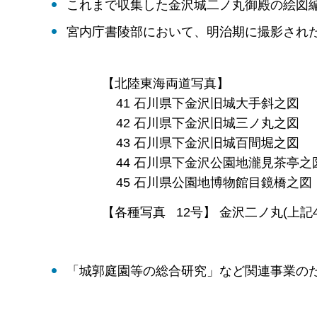
これまで収集した金沢城二ノ丸御殿の絵図
宮内庁書陵部において、明治期に撮影され
【北陸東海両道写真】
41 石川県下金沢旧城大手斜之図
42 石川県下金沢旧城三ノ丸之図
43 石川県下金沢旧城百間堀之図
44 石川県下金沢公園地瀧見茶亭之
45 石川県公園地博物館目鏡橋之図
【各種写真 12号】 金沢二ノ丸(上記
「城郭庭園等の総合研究」など関連事業の