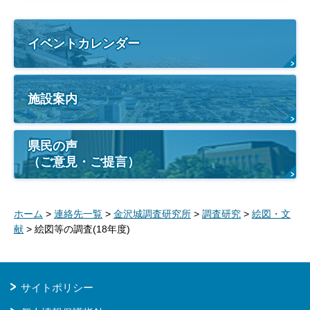
イベントカレンダー
施設案内
県民の声
（ご意見・ご提言）
ホーム
>
連絡先一覧
>
金沢城調査研究所
>
調査研究
>
絵図・文
献
> 絵図等の調査(18年度)
サイトポリシー