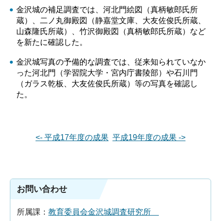
金沢城の補足調査では、河北門絵図（真柄敏郎氏所
蔵）、二ノ丸御殿図（静嘉堂文庫、大友佐俊氏所蔵、
山森隆氏所蔵）、竹沢御殿図（真柄敏郎氏所蔵）など
を新たに確認した。
金沢城写真の予備的な調査では、従来知られていなか
った河北門（学習院大学・宮内庁書陵部）や石川門
（ガラス乾板、大友佐俊氏所蔵）等の写真を確認し
た。
<- 平成17年度の成果
平成19年度の成果 ->
お問い合わせ
所属課：
教育委員会金沢城調査研究所