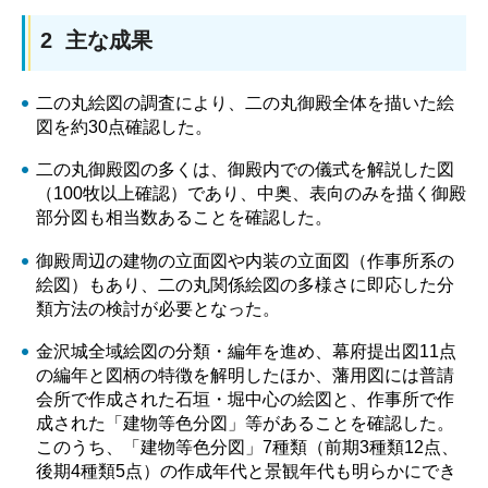
2 主な成果
二の丸絵図の調査により、二の丸御殿全体を描いた絵
図を約30点確認した。
二の丸御殿図の多くは、御殿内での儀式を解説した図
（100牧以上確認）であり、中奥、表向のみを描く御殿
部分図も相当数あることを確認した。
御殿周辺の建物の立面図や内装の立面図（作事所系の
絵図）もあり、二の丸関係絵図の多様さに即応した分
類方法の検討が必要となった。
金沢城全域絵図の分類・編年を進め、幕府提出図11点
の編年と図柄の特徴を解明したほか、藩用図には普請
会所で作成された石垣・堀中心の絵図と、作事所で作
成された「建物等色分図」等があることを確認した。
このうち、「建物等色分図」7種類（前期3種類12点、
後期4種類5点）の作成年代と景観年代も明らかにでき