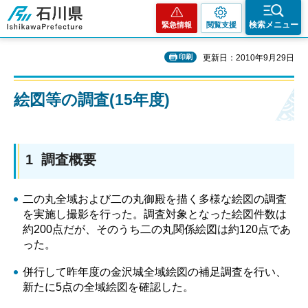
石川県
検索メニュー
緊急情報
閲覧支援
印刷
更新日：2010年9月29日
絵図等の調査(15年度)
1 調査概要
二の丸全域および二の丸御殿を描く多様な絵図の調査
を実施し撮影を行った。調査対象となった絵図件数は
約200点だが、そのうち二の丸関係絵図は約120点であ
った。
併行して昨年度の金沢城全域絵図の補足調査を行い、
新たに5点の全域絵図を確認した。