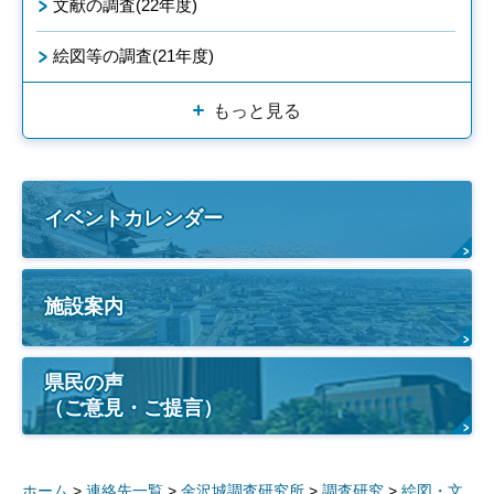
文献の調査(22年度)
絵図等の調査(21年度)
もっと見る
イベントカレンダー
施設案内
県民の声
（ご意見・ご提言）
ホーム
>
連絡先一覧
>
金沢城調査研究所
>
調査研究
>
絵図・文