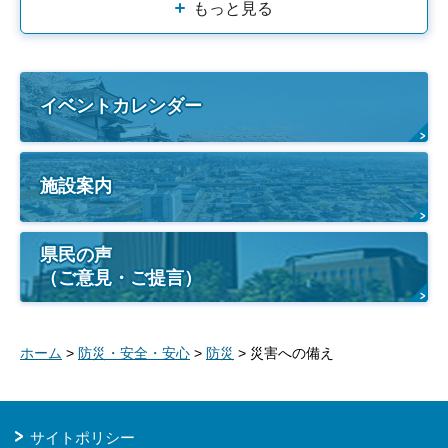
もっと見る
イベントカレンダー
施設案内
県民の声
（ご意見・ご提言）
ホーム
>
防災・安全・安心
>
防災
> 災害への備え
サイトポリシー