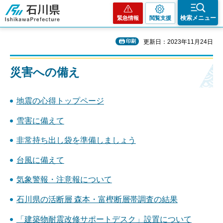
石川県
検索メニュー
緊急情報
閲覧支援
印刷
更新日：2023年11月24日
災害への備え
地震の心得トップページ
雪害に備えて
非常持ち出し袋を準備しましょう
台風に備えて
気象警報・注意報について
石川県の活断層 森本・富樫断層帯調査の結果
「建築物耐震改修サポートデスク」設置について