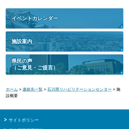
イベントカレンダー
施設案内
県民の声
（ご意見・ご提言）
ホーム
>
連絡先一覧
>
石川県リハビリテーションセンター
> 施
設概要
サイトポリシー