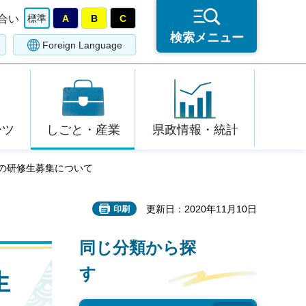
合い
標準
A
B
C
検索メニュー
Foreign Language
ーツ
しごと・産業
県政情報・統計
ーの研修生募集について
更新日：2020年11月10日
印刷
同じ分類から探
す
生