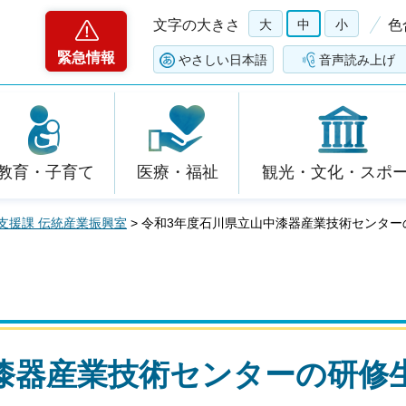
文字の大きさ
大
中
小
色
緊急情報
やさしい日本語
音声読み上げ
教育・子育て
医療・福祉
観光・文化・スポ
支援課 伝統産業振興室
> 令和3年度石川県立山中漆器産業技術センタ
漆器産業技術センターの研修