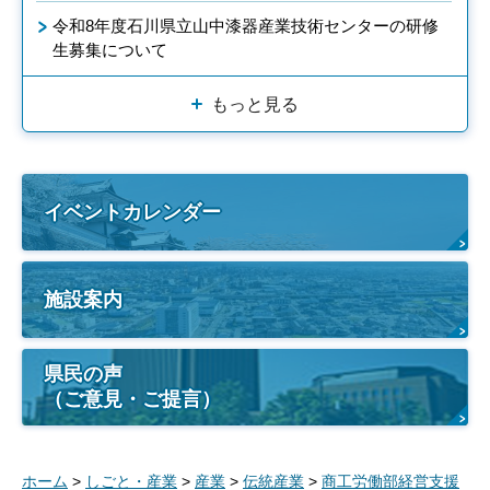
令和8年度石川県立山中漆器産業技術センターの研修
生募集について
もっと見る
イベントカレンダー
施設案内
県民の声
（ご意見・ご提言）
ホーム
>
しごと・産業
>
産業
>
伝統産業
>
商工労働部経営支援