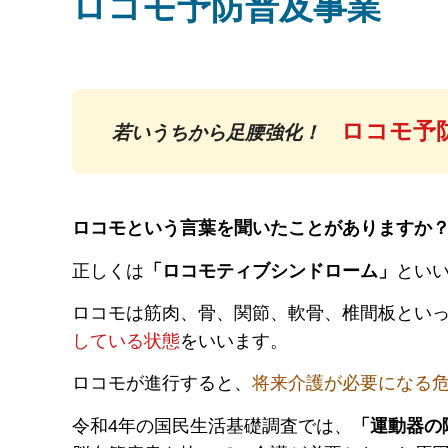
ロコモ予防普及事業
ロコモ予
若いうちから足腰強化！
ロコモという言葉を聞いたことがありますか
正しくは
「ロコモティブシンドローム」
とい
ロコモは筋肉、骨、関節、軟骨、椎間板とい
している状態
をいいます。
ロコモが進行すると、
将来介護が必要になる
令和4年の国民生活基礎調査では、
「運動器の