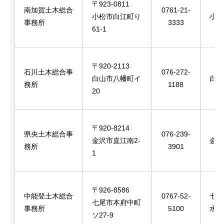
〒923-0811
南加賀土木総合
0761-21-
小松市白江町り
小松
事務所
3333
61-1
〒920-2113
石川土木総合事
076-272-
白山市八幡町イ
白山
務所
1188
20
〒920-8214
県央土木総合事
076-239-
金沢市直江南2-
金沢
務所
3901
1
〒926-8586
中能登土木総合
0767-52-
七尾
七尾市本府中町
事務所
5100
水町
ソ27-9