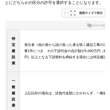
とにどちらかの区分の許可を選択することになります。
画面サイズで表示
特
定
発注者（他の者から請け負った者を除く建設工事の注
建
事1件につき、その下請代金の合計額が5,000万円（建築
設
円）以上となる下請契約を締結する場合には特定建設
業
一
般
建
上記以外の場合は、請負代金額にかかわらず、一般建
設
業