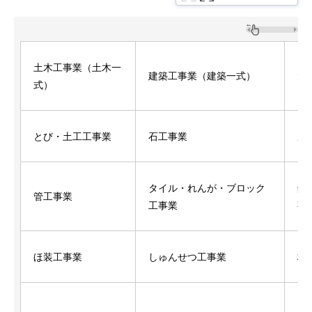
土木工事業（土木一
建築工事業（建築一式）
大
式）
とび・土工工事業
石工事業
屋
タイル・れんが・ブロック
鋼
管工事業
工事業
事
ほ装工事業
しゅんせつ工事業
板
内