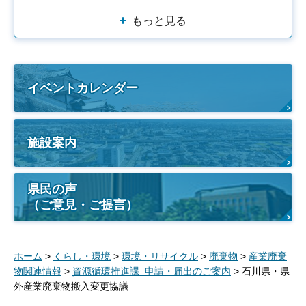
もっと見る
イベントカレンダー
施設案内
県民の声
（ご意見・ご提言）
ホーム
>
くらし・環境
>
環境・リサイクル
>
廃棄物
>
産業廃棄
物関連情報
>
資源循環推進課 申請・届出のご案内
> 石川県・県
外産業廃棄物搬入変更協議