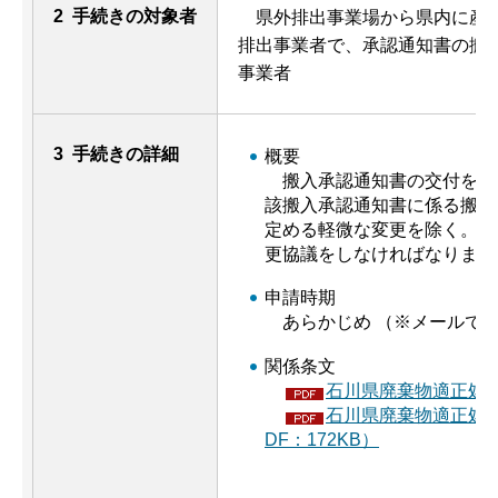
2 手続きの対象者
県外排出事業場から県内に産業
排出事業者で、承認通知書の搬
事業者
3 手続きの詳細
概要
搬入承認通知書の交付を受
該搬入承認通知書に係る搬入
定める軽微な変更を除く。）
更協議をしなければなりませ
申請時期
あらかじめ （※メールで
関係条文
石川県廃棄物適正処理
石川県廃棄物適正処
DF：172KB）