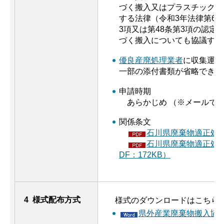
づく搬入又はプラスチックに
する法律（令和3年法律第60
3項又は第48条第3項の認定
づく搬入についても協議する
優良産廃処理業者
に収集運搬
一部の添付書類が省略できま
申請時期
あらかじめ （※メールで
関係条文
石川県廃棄物適正処理
石川県廃棄物適正処
DF：172KB）
4 様式配布方式
様式のダウンロードはこちら
県外産業廃棄物搬入協議