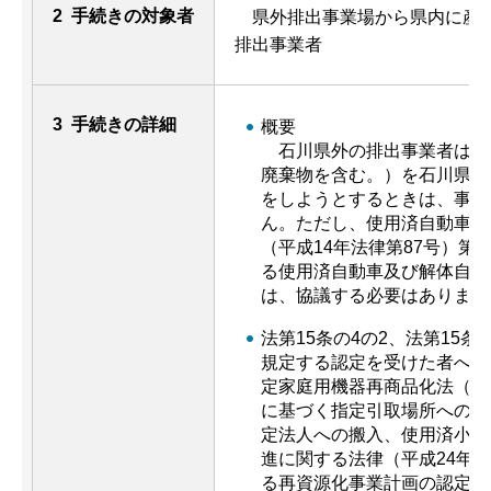
2 手続きの対象者
県外排出事業場から県内に産業
排出事業者
3 手続きの詳細
概要
石川県外の排出事業者は、
廃棄物を含む。）を石川県内
をしようとするときは、事前
ん。ただし、使用済自動車の
（平成14年法律第87号）第
る使用済自動車及び解体自動
は、協議する必要はありませ
法第15条の4の2、法第15条
規定する認定を受けた者への
定家庭用機器再商品化法（平成
に基づく指定引取場所への搬
定法人への搬入、使用済小型
進に関する法律（平成24年法
る再資源化事業計画の認定を