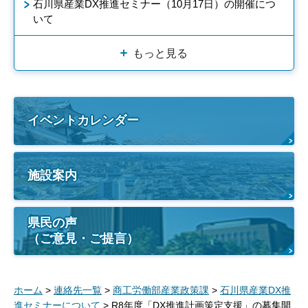
石川県産業DX推進セミナー（10月17日）の開催につ
いて
もっと見る
イベントカレンダー
施設案内
県民の声
（ご意見・ご提言）
ホーム
>
連絡先一覧
>
商工労働部産業政策課
>
石川県産業DX推
進セミナーについて
> R8年度「DX推進計画策定支援」の募集開