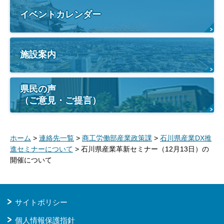
イベントカレンダー
施設案内
県民の声
（ご意見・ご提言）
ホーム
>
連絡先一覧
>
商工労働部産業政策課
>
石川県産業DX推
進セミナーについて
> 石川県産業革新セミナー（12月13日）の
開催について
サイトポリシー
個人情報保護指針