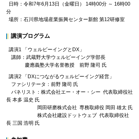
日時：令和7年6月13日（金曜日） 14時00分 ～ 16時00
分
場所：石川県地場産業振興センター新館 第12研修室
講演プログラム
講演1 「ウェルビーイングとDX」
講師：武蔵野大学ウェルビーイング学部長
慶應義塾大学名誉教授 前野 隆司 氏
講演2 「DXにつながるウェルビーイング経営」
ファシリテータ：前野 隆司 氏
パネリスト：株式会社エー・オー・シー 代表取締役社
長 本多 温史 氏
岡田研磨株式会社 専務取締役 岡田 雄太 氏
株式会社建設ドットウェブ 代表取締役社
長 三国 浩明 氏