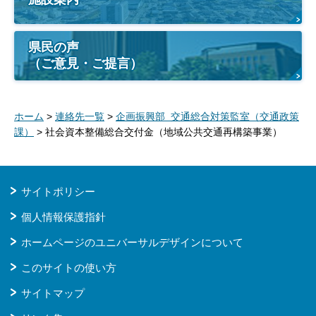
県民の声
（ご意見・ご提言）
ホーム
>
連絡先一覧
>
企画振興部 交通総合対策監室（交通政策
課）
> 社会資本整備総合交付金（地域公共交通再構築事業）
サイトポリシー
個人情報保護指針
ホームページのユニバーサルデザインについて
このサイトの使い方
サイトマップ