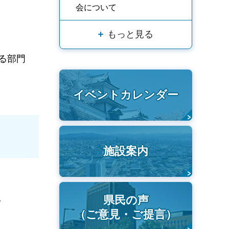
会について
もっと見る
る部門
イベントカレンダー
施設案内
。
県民の声
（ご意見・ご提言）