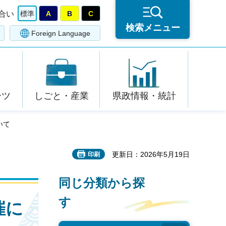
合い
標準
A
B
C
検索メニュー
Foreign Language
ーツ
しごと・産業
県政情報・統計
いて
更新日：2026年5月19日
印刷
同じ分類から探
す
催に