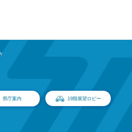
方
県庁案内
19階展望ロビー