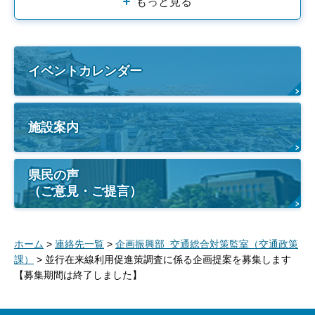
もっと見る
イベントカレンダー
施設案内
県民の声
（ご意見・ご提言）
ホーム
>
連絡先一覧
>
企画振興部 交通総合対策監室（交通政策
課）
> 並行在来線利用促進策調査に係る企画提案を募集します
【募集期間は終了しました】