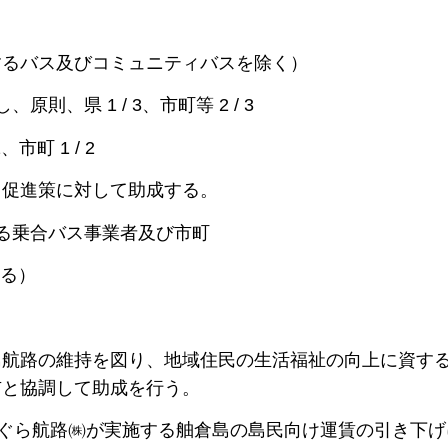
するバス及びコミュニティバスを除く）
、県 1 / 3、市町等 2 / 3
町 1 / 2
用促進策に対して助成する。
る乗合バス事業者及び市町
する）
航路の維持を図り、地域住民の生活福祉の向上に資す
市と協調して助成を行う。
ぐら航路㈱が実施する舳倉島の島民向け運賃の引き下げ