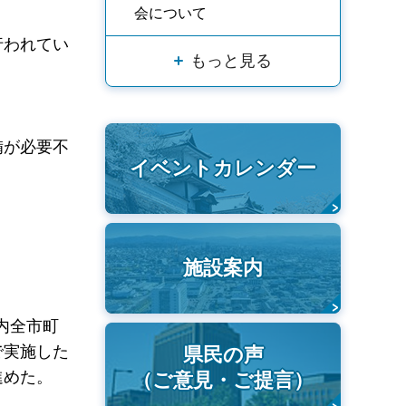
会について
行われてい
もっと見る
備が必要不
イベントカレンダー
施設案内
内全市町
で実施した
県民の声
進めた。
（ご意見・ご提言）