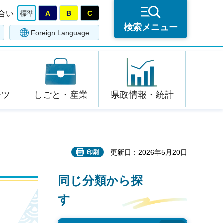
合い
標準
A
B
C
検索メニュー
Foreign Language
ーツ
しごと・産業
県政情報・統計
更新日：2026年5月20日
印刷
同じ分類から探
す