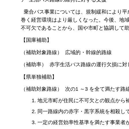
乗合バス事業については、規制緩和により平成
巻く経営環境はより厳しくなった。今後、地
不可欠であることから、国や市町と協調して
【国庫補助】
（補助対象路線） 広域的・幹線的路線
（補助率） 赤字生活バス路線の運行欠損に対し、原則
【県単独補助】
（補助対象路線） 次の1 ～3 を全て満たす路
地元市町が住民に不可欠との観点から
同一路線内の赤字・黒字系統を相殺し
一定の経営効率性基準を満たす事業者