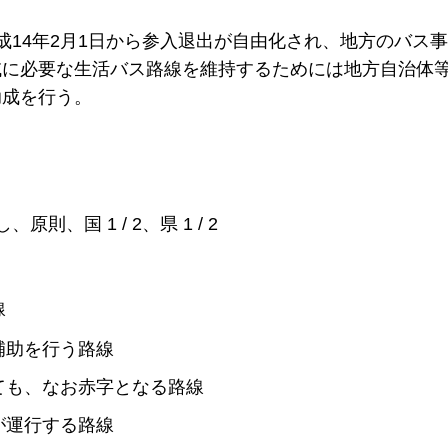
14年2月1日から参入退出が自由化され、地方のバス
域に必要な生活バス路線を維持するためには地方自治体
助成を行う。
、国 1 / 2、県 1 / 2
線
補助を行う路線
ても、なお赤字となる路線
が運行する路線