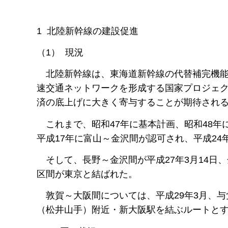
1 北陸新幹線の建設促進
（1） 現況
北陸新幹線は、東海道新幹線の代替補完機能
速交通ネットワークを形成する国家プロジェ
済の底上げに大きく寄与することが期待され
これまで、昭和47年に基本計画、昭和48年
平成17年に富山～金沢間が認可され、平成2
そして、長野～金沢間が平成27年3月14日、
区間が東京と結ばれた。
敦賀～大阪間については、平成29年3月、与
（松井山手）附近・新大阪駅を結ぶルートと