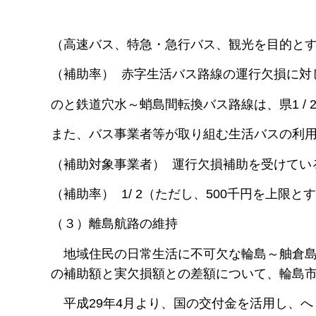
（高速バス、特急・急行バス、観光を目的と
（補助率） 赤字生活バス路線の運行欠損に対し、原則
のと鉄道穴水～蛸島間転換バス路線は、県1 / 2、市
また、バス事業者等が取り組む生活バスの利
（補助対象事業者） 運行欠損補助を受けてい
（補助率） 1/ 2（ただし、500千円を上限と
（３）離島航路の維持
地域住民の日常生活に不可欠な輪島～舳倉島
の補助額と実欠損額との差額について、輪島
平成29年4月より、国の交付金を活用し、へ