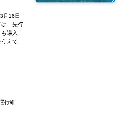
月16日
ては、先行
引も導入
たうえで、
運行維