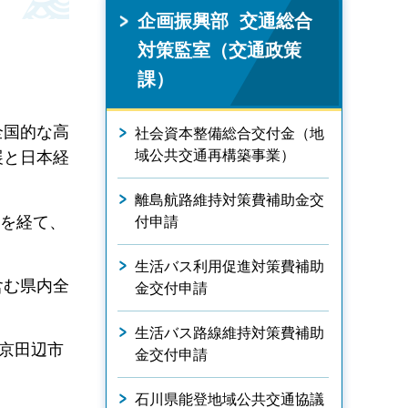
企画振興部 交通総合
対策監室（交通政策
課）
全国的な高
社会資本整備総合交付金（地
域公共交通再構築事業）
展と日本経
離島航路維持対策費補助金交
業を経て、
付申請
生活バス利用促進対策費補助
含む県内全
金交付申請
生活バス路線維持対策費補助
京田辺市
金交付申請
石川県能登地域公共交通協議