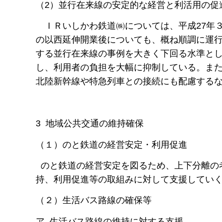
（2）並行在来線の安定的な経営と利活用の促
ＩＲいしかわ鉄道㈱については、平成27年３
の以西延伸開業後についても、概ね順調に運
する並行在来線の事例を大きく下回る水準と
し、利用者の負担を大幅に抑制している。ま
北陸新幹線や特急列車との接続にも配慮する
3 地域公共交通の維持確保
（１）のと鉄道の経営安定・利用促進
のと鉄道の経営安定を図るため、上下分離の
持、利用促進等の取組みに対して支援してい
（２）生活バス路線の確保等
ア 生活バス路線の維持に対する支援