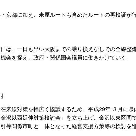
・京都に加え、米原ルートも含めたルートの再検証が
には、一日も早い大阪までの乗り換えなしでの全線整
な機会を捉え、政府・関係国会議員に働きかけていく。
討
来線対策を幅広く協議するため、平成29年 ３月に県
線金沢以西延伸対策検討会」を立ち上げ、金沢以東区間
割引等関係市町と一体となった経営支援方策等の検討を