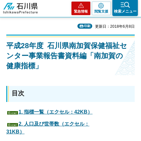
石川県
検索メニュー
緊急情報
閲覧支援
印刷
更新日：2018年6月8日
平成28年度 石川県南加賀保健福祉セ
ンター事業報告書資料編「南加賀の
健康指標」
目次
1. 指標一覧（エクセル：42KB）
2. 人口及び世帯数（エクセル：
31KB）