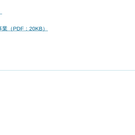
）
（PDF：20KB）