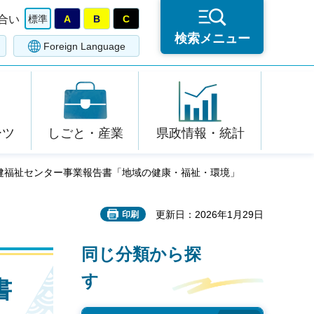
合い
標準
A
B
C
検索メニュー
Foreign Language
ーツ
しごと・産業
県政情報・統計
保健福祉センター事業報告書「地域の健康・福祉・環境」
更新日：2026年1月29日
印刷
同じ分類から探
す
書