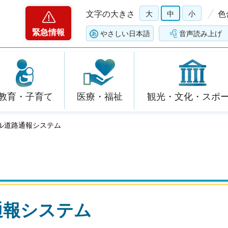
文字の大きさ
大
中
小
色
緊急情報
やさしい日本語
音声読み上げ
教育・子育て
医療・福祉
観光・文化・スポ
ル道路通報システム
通報システム