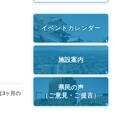
イベントカレンダー
施設案内
県民の声
近3ヶ月の
（ご意見・ご提言）