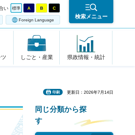
合い
標準
A
B
C
検索メニュー
Foreign Language
ーツ
しごと・産業
県政情報・統計
更新日：2026年7月14日
印刷
同じ分類から探
す