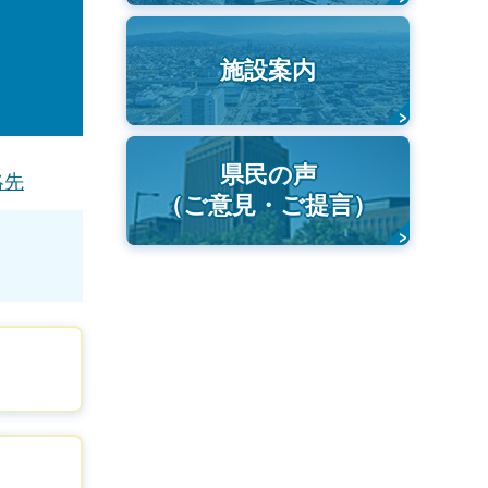
施設案内
県民の声
絡先
（ご意見・ご提言）