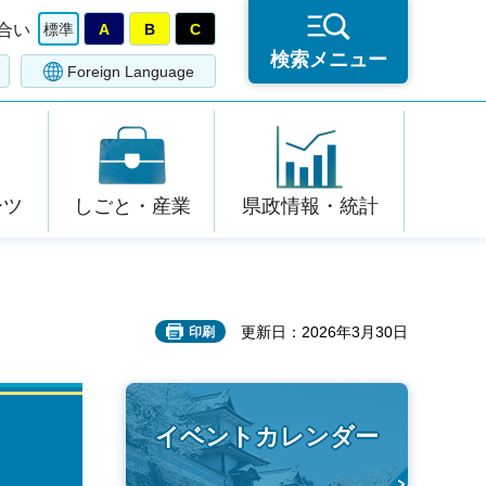
合い
標準
A
B
C
検索メニュー
Foreign Language
ーツ
しごと・産業
県政情報・統計
更新日：2026年3月30日
印刷
イベントカレンダー