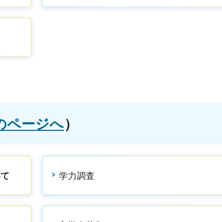
のページへ
）
いて
学力調査