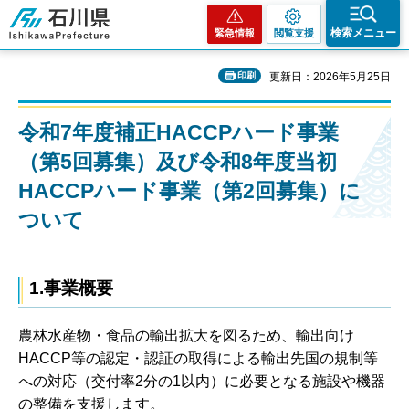
石川県
検索メニュー
緊急情報
閲覧支援
印刷
更新日：2026年5月25日
令和7年度補正HACCPハード事業
（第5回募集）及び令和8年度当初
HACCPハード事業（第2回募集）に
ついて
1.事業概要
農林水産物・食品の輸出拡大を図るため、輸出向け
HACCP等の認定・認証の取得による輸出先国の規制等
への対応（交付率2分の1以内）に必要となる施設や機器
の整備を支援します。