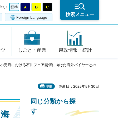
合い
標準
A
B
C
検索メニュー
Foreign Language
ーツ
しごと・産業
県政情報・統計
外小売店における石川フェア開催に向けた海外バイヤーとの
更新日：2025年5月30日
印刷
同じ分類から探
す
た海