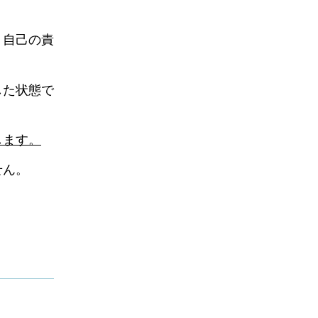
、自己の責
した状態で
します。
せん。