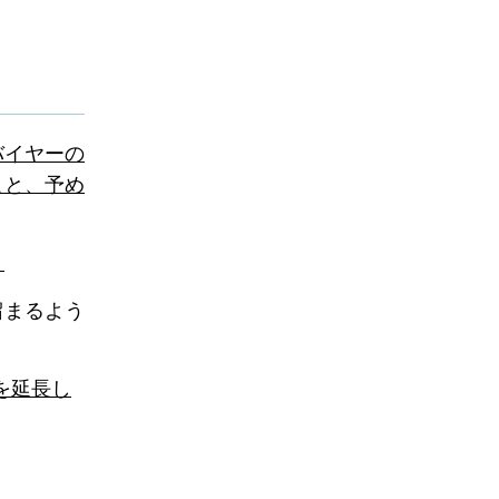
バイヤーの
こと、予め
。
留まるよう
を延長し