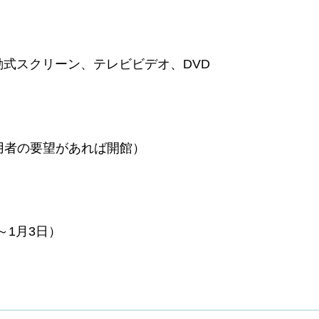
動式スクリーン、テレビ
ビデオ、DVD
用者の要望があれば開館）
～1月3日）