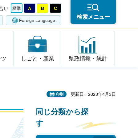
合い
標準
A
B
C
検索メニュー
Foreign Language
ーツ
しごと・産業
県政情報・統計
更新日：2023年4月3日
印刷
同じ分類から探
す