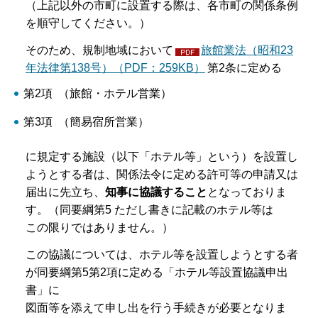
（上記以外の市町に設置する際は、各市町の関係条例
を順守してください。）
そのため、規制地域において
旅館業法（昭和23
年法律第138号）（PDF：259KB）
第2条に定める
第2項 （旅館・ホテル営業）
第3項 （簡易宿所営業）
に規定する施設（以下「ホテル等」という）を設置し
ようとする者は、関係法令に定める許可等の申請又は
届出に先立ち、
知事に協議すること
となっておりま
す。（同要綱第5 ただし書きに記載のホテル等は
この限りではありません。）
この協議については、ホテル等を設置しようとする者
が同要綱第5第2項に定める「ホテル等設置協議申出
書」に
図面等を添えて申し出を行う手続きが必要となりま