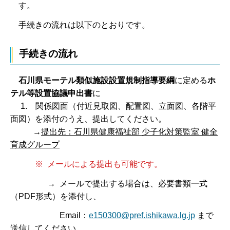
す。
手続きの流れは以下のとおりです。
手続きの流れ
石川県モーテル類似施設設置規制指導要綱
に定める
ホ
テル等設置協議申出書
に
1. 関係図面（付近見取図、配置図、立面図、各階平
面図）を添付のうえ、提出してください。
→
提出先：石川県健康福祉部 少子化対策監室 健全
育成グループ
※ メールによる提出も可能です。
→ メールで提出する場合は、必要書類一式
（PDF形式）を添付し、
Email：
e150300@pref.ishikawa.lg.jp
まで
送信してください。