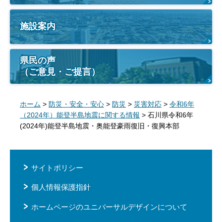
施設案内
県民の声
（ご意見・ご提言）
ホーム
>
防災・安全・安心
>
防災
>
災害対応
>
令和6年
（2024年）能登半島地震に関する情報
> 石川県令和6年
(2024年)能登半島地震・奥能登豪雨復旧・復興本部
サイトポリシー
個人情報保護指針
ホームページのユニバーサルデザインについて