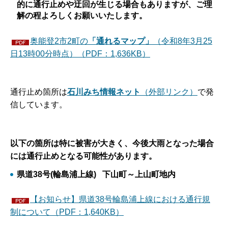
的に通行止めや迂回が生じる場合もありますが、ご理
解の程よろしくお願いいたします。
奥能登2市2町の
「通れるマップ」
（令和8年3月25
日13時00分時点）（PDF：1,636KB）
通行止め箇所は
石川みち情報ネット
（外部リンク）
で発
信しています。
以下の箇所は特に被害が大きく、今後大雨となった場合
には通行止めとなる可能性があります。
県道38号(輪島浦上線) 下山町～上山町地内
【お知らせ】県道38号輪島浦上線における通行規
制について（PDF：1,640KB）