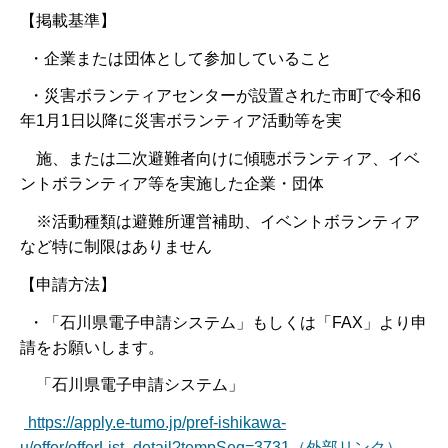
【掲載基準】
・企業または団体として参加していること
・災害ボランティアセンターが設置された市町で令和6
年1月1日以降に災害ボランティア活動等を実
施、または二次避難者向けに傾聴ボランティア、イベ
ントボランティア等を実施した企業・団体
※活動種類は避難所運営補助、イベントボランティア
など特に制限はありません
【申請方法】
・「石川県電子申請システム」もしくは「FAX」より申
請をお願いします。
「石川県電子申請システム」
https://apply.e-tumo.jp/pref-ishikawa-
u/offer/offerList_detail?tempSeq=3731（外部リンク）