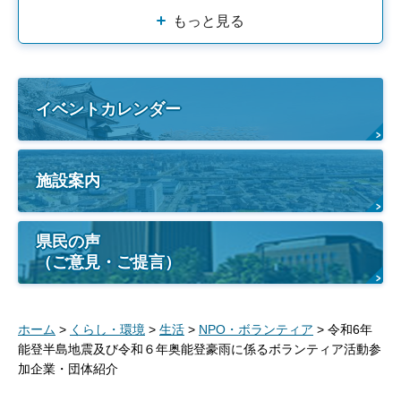
もっと見る
イベントカレンダー
施設案内
県民の声
（ご意見・ご提言）
ホーム
>
くらし・環境
>
生活
>
NPO・ボランティア
> 令和6年
能登半島地震及び令和６年奥能登豪雨に係るボランティア活動参
加企業・団体紹介