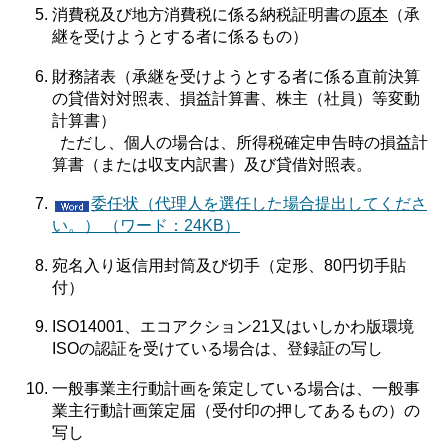
消費税及び地方消費税に係る納税証明書の
原本
（承
継を受けようとする者に係るもの）
財務諸表（承継を受けようとする者に係る直前決算
の貸借対対照表、損益計算書、株主（社員）等変動
計算書）
ただし、個人の場合は、所得税確定申告時の損益計
算書（または収支内訳書）及び貸借対照表。
委任状（代理人を選任した場合提出してくださ
い。）
（ワード：24KB）
宛名入り返信用封筒及び切手（定形、80円切手貼
付）
ISO14001、エコアクション21又はいしかわ版環境
ISOの認証を受けている場合は、登録証の写し
一般事業主行動計画を策定している場合は、一般事
業主行動計画策定届（受付印の押してあるもの）の
写し