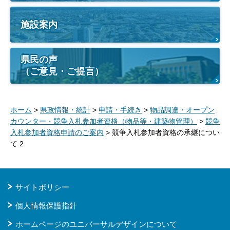
施設案内
県民の声
（ご意見・ご提言）
ホーム
>
県政情報・統計
>
申請・手続き
>
物品調達・オープン
カウンター・競争入札参加者資格（物品等・建築物管理）
>
競争
入札参加者資格申請のご案内
> 競争入札参加者資格の承継につい
て 2
サイトポリシー
個人情報保護指針
ホームページのユニバーサルデザインについて