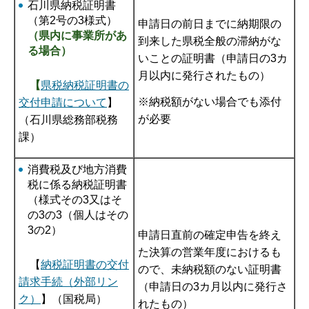
石川県納税証明書
（第2号の3様式）
申請日の前日までに納期限の
（県内に事業所があ
到来した県税全般の滞納がな
る場合）
いことの証明書（申請日の3カ
月以内に発行されたもの）
【
県税納税証明書の
※納税額がない場合でも添付
交付申請について
】
が必要
（石川県総務部税務
課）
消費税及び地方消費
税に係る納税証明書
（様式その3又はそ
の3の3（個人はその
3の2）
申請日直前の確定申告を終え
た決算の営業年度におけるも
【
納税証明書の交付
ので、未納税額のない証明書
請求手続（外部リン
（申請日の3カ月以内に発行さ
ク）
】（国税局）
れたもの）