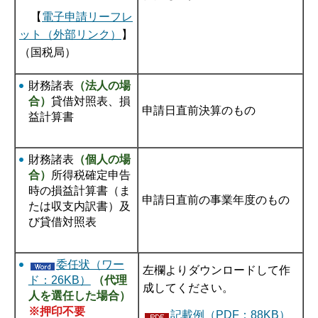
【
電子申請リーフレ
ット（外部リンク）
】
（国税局）
財務諸表
（法人の場
合）
貸借対照表、損
申請日直前決算のもの
益計算書
財務諸表
（個人の場
合）
所得税確定申告
時の損益計算書（ま
申請日直前の事業年度のもの
たは収支内訳書）及
び貸借対照表
委任状（ワー
左欄よりダウンロードして作
ド：26KB）
（代理
成してください。
人を選任した場合）
※押印不要
記載例（PDF：88KB）