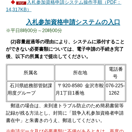
◆
入札参加資格申請システム操作手順（PDF：
14,317KB）
入札参加資格申請システムの入口
※平日8時00分～20時00分
(2)容量超過等の理由により、システムに添付すること
ができない必要書類については、電子申請の手続き完了
後、以下の所属まで提出してください。
電話番
所属名
所在地
号
石川県総務部管財課
〒920-8580 金沢市鞍
076-225-
用度グループ
月1丁目1番地
1262
郵送の場合は、未到達トラブル防止のため簡易書留等
記録が残る方法とし、封筒に「競争入札参加資格者申請
書在中」と朱書きのうえ、郵送してください。
※申請データ及び必要書類に不備があるときは、再度の