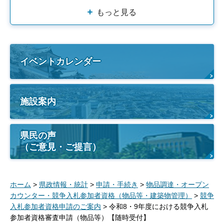
もっと見る
イベントカレンダー
施設案内
県民の声
（ご意見・ご提言）
ホーム
>
県政情報・統計
>
申請・手続き
>
物品調達・オープン
カウンター・競争入札参加者資格（物品等・建築物管理）
>
競争
入札参加者資格申請のご案内
> 令和8・9年度における競争入札
参加者資格審査申請（物品等）【随時受付】