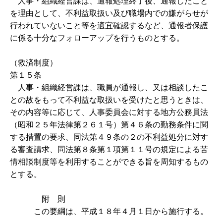
人事・組織経営課は、通報処理終了後、通報したこと
を理由として、不利益取扱い及び職場内での嫌がらせが
行われていないこと等を適宜確認するなど、通報者保護
に係る十分なフォローアップを行うものとする。
（救済制度）
第１５条
人事・組織経営課は、職員が通報し、又は相談したこ
との故をもって不利益な取扱いを受けたと思うときは、
その内容等に応じて、人事委員会に対する地方公務員法
（昭和２５年法律第２６１号）第４６条の勤務条件に関
する措置の要求、同法第４９条の２の不利益処分に対す
る審査請求、同法第８条第１項第１１号の規定による苦
情相談制度等を利用することができる旨を周知するもの
とする。
附 則
この要綱は、平成１８年４月１日から施行する。