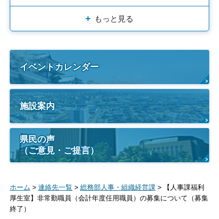
もっと見る
イベントカレンダー
施設案内
県民の声
（ご意見・ご提言）
ホーム
>
連絡先一覧
>
総務部人事・組織経営課
> 【人事課福利
厚生室】非常勤職員（会計年度任用職員）の募集について（募集
終了）