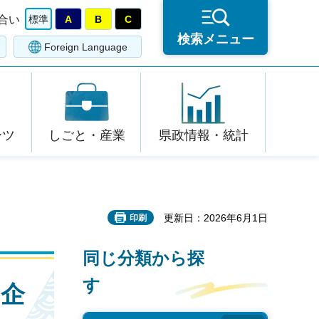
合い
標準
A
B
C
検索メニュー
Foreign Language
ーツ
しごと・産業
県政情報・統計
更新日：2026年6月1日
印刷
同じ分類から探
す
る企