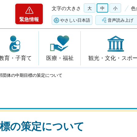
文字の大きさ
大
中
小
色
緊急情報
やさしい日本語
音声読み上げ
教育・子育て
医療・福祉
観光・文化・スポ
外郭団体の中期目標の策定について
目標の策定について