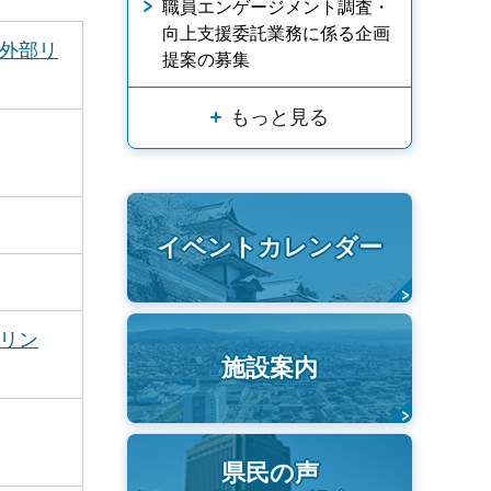
職員エンゲージメント調査・
向上支援委託業務に係る企画
（外部リ
提案の募集
もっと見る
イベントカレンダー
部リン
施設案内
県民の声