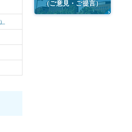
（ご意見・ご提言）
ク）