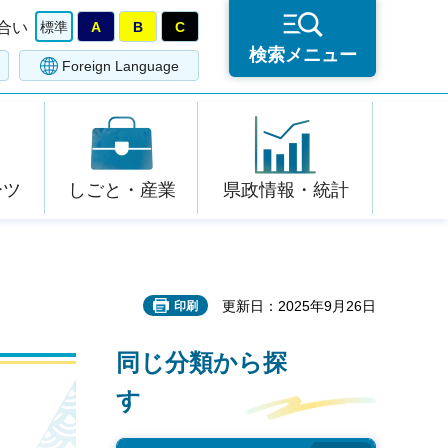
合い
標準
A
B
C
検索メニュー
Foreign Language
ーツ
しごと・産業
県政情報・統計
更新日：2025年9月26日
印刷
同じ分類から探
す