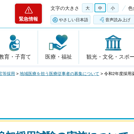
文字の大きさ
大
中
小
色
緊急情報
やさしい日本語
音声読み上げ
教育・子育て
医療・福祉
観光・文化・スポ
官等採用
>
地域医療を担う医療従事者の募集について
> 令和2年度採