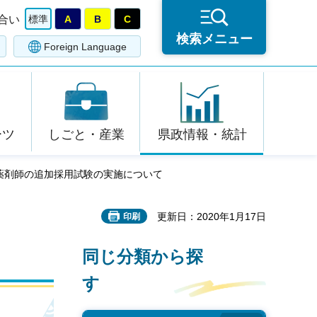
合い
標準
A
B
C
検索メニュー
Foreign Language
ーツ
しごと・産業
県政情報・統計
用薬剤師の追加採用試験の実施について
更新日：2020年1月17日
印刷
同じ分類から探
す