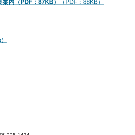
案内（PDF：87KB）
（PDF：88KB）
B）
225-1434