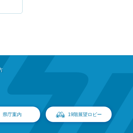
方
県庁案内
19階展望ロビー