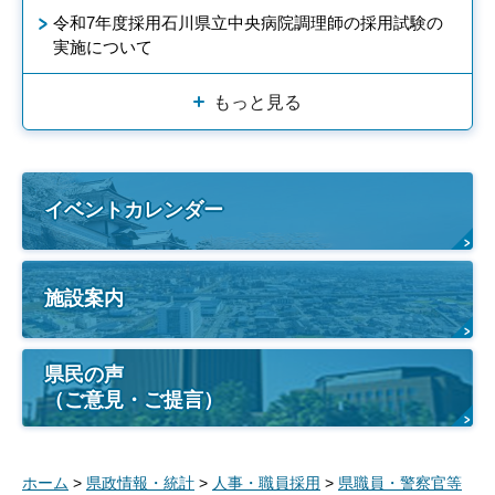
令和7年度採用石川県立中央病院調理師の採用試験の
実施について
もっと見る
イベントカレンダー
施設案内
県民の声
（ご意見・ご提言）
ホーム
>
県政情報・統計
>
人事・職員採用
>
県職員・警察官等