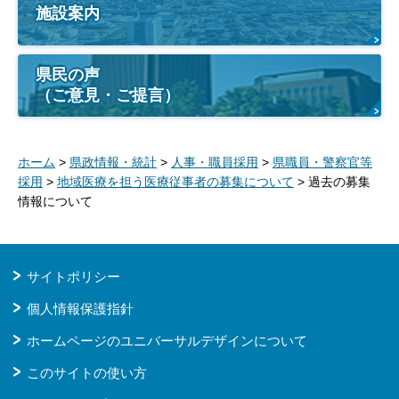
施設案内
県民の声
（ご意見・ご提言）
ホーム
>
県政情報・統計
>
人事・職員採用
>
県職員・警察官等
採用
>
地域医療を担う医療従事者の募集について
> 過去の募集
情報について
サイトポリシー
個人情報保護指針
ホームページのユニバーサルデザインについて
このサイトの使い方