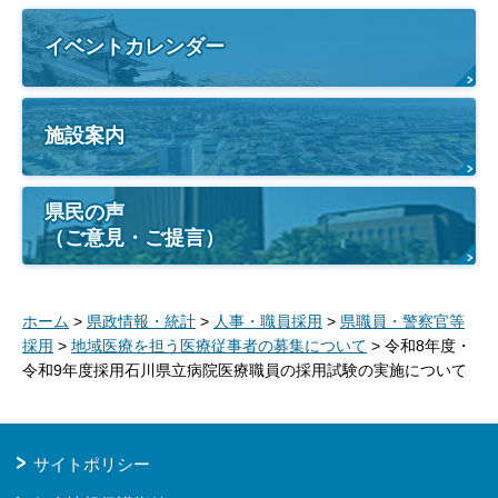
イベントカレンダー
施設案内
県民の声
（ご意見・ご提言）
ホーム
>
県政情報・統計
>
人事・職員採用
>
県職員・警察官等
採用
>
地域医療を担う医療従事者の募集について
> 令和8年度・
令和9年度採用石川県立病院医療職員の採用試験の実施について
サイトポリシー