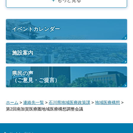
もっと見る
イベントカレンダー
施設案内
県民の声
（ご意見・ご提言）
ホーム
>
連絡先一覧
>
石川県地域医療政策課
>
地域医療構想
>
第2回南加賀医療圏地域医療構想調整会議