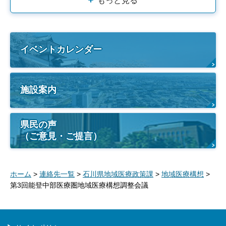
もっと見る
イベントカレンダー
施設案内
県民の声
（ご意見・ご提言）
ホーム
>
連絡先一覧
>
石川県地域医療政策課
>
地域医療構想
>
第3回能登中部医療圏地域医療構想調整会議