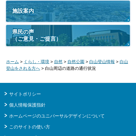
施設案内
県民の声
（ご意見・ご提言）
ホーム
>
くらし・環境
>
自然
>
自然公園
>
白山登山情報
>
白山
登山をされる方へ
> 白山周辺の道路の通行状況
サイトポリシー
個人情報保護指針
ホームページのユニバーサルデザインについて
このサイトの使い方